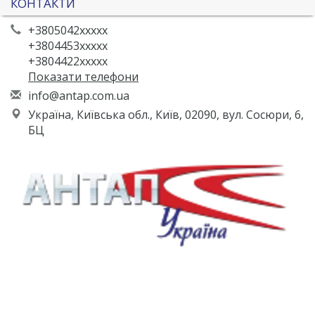
КОНТАКТИ
+3805042xxxxx
+3804453xxxxx
+3804422xxxxx
Показати телефони
i
nfo
@an
tap
.co
m.u
a
Україна, Київська обл., Київ, 02090, вул. Сосюри, 6,
БЦ