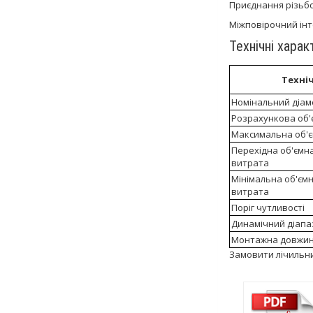
Приєднання різьб
Міжповірочний інт
Технічні харак
Техні
Номінальний діам
Розрахункова об'
Максимальна об'
Перехідна об'ємн
витрата
Мінімальна об'єм
витрата
Поріг чутливості
Динамічний діапаз
Монтажна довжи
Замовити лічильн