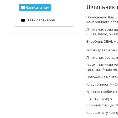
Лічильник 
Написати нам
Пропонуємо Вам о
Стати партнером
комерційного облі
Лічильник води ад
(Pulse, Radio, M-Bus
Виробник DIEHL Me
Тип витратоміра -
Лічильник без дем
Лічильник води мо
система - Радіо мо
Положення монтаж
Клас точності – «С
Діапазон робочих
1 - 50 (90) °С.
Робочий тиск до 16
Клас захисту корпу