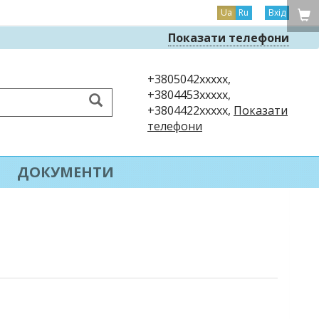
Ua
Ru
Вхід
Показати телефони
+3805042xxxxx,
+3804453xxxxx,
+3804422xxxxx,
Показати
телефони
ДОКУМЕНТИ