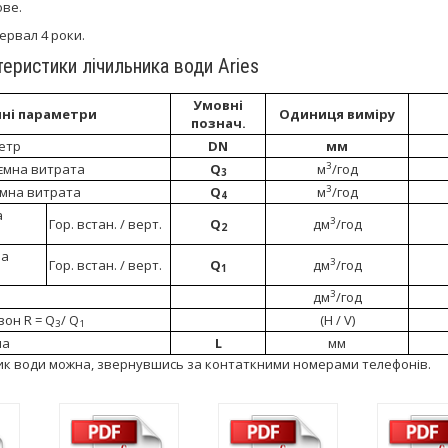
ове.
ервал 4 роки.
теристики лічильника води Ariеs
Умовні
чні параметри
Одиниця виміру
познач.
етр
DN
мм
3
ємна витрата
Q
м
/год
3
3
ємна витрата
Q
м
/год
4
а
3
Гор. встан. / верт.
Q
дм
/год
2
на
3
Гор. встан. / верт.
Q
дм
/год
1
3
дм
/год
он R = Q
/ Q
(H / V)
3
1
на
L
мм
ик води можна, звернувшись за контаткними номерами телефонів.