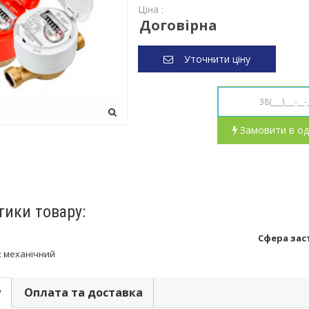
Ціна :
Договірна
Уточнити ціну
Замовити в од
тики товару:
Сфера зас
:
механічний
у
Оплата та доставка