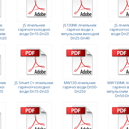
ик
JS лічильник
JS130NK лічильник
JS лічи
ної
гарячої+холодної
гарячої води з
гарячої+х
ним
води Dn15-Dn20
імпульсним виходом
води Dn2
n20
Dn25-Dn40
ьник
JS Smart C+ лічильник
MW130 лічильник
MW130NK лі
ної
гарячої+холодної
гарячої води Dn50-
гарячої 
20
води Dn15-Dn20
Dn250
імпульсним
Dn50-D