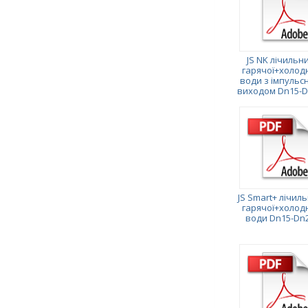
JS NK лічильн
гарячої+холод
води з імпульс
виходом Dn15-D
JS Smart+ лічил
гарячої+холод
води Dn15-Dn