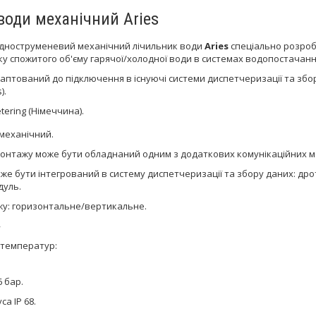
води механічний Ariеs
дноструменевий механічний лічильник води
Ariеs
спеціально розроб
ку спожитого об'єму гарячої/холодної води в системах водопостачанн
аптований до підключення в існуючі системи диспетчеризації та зб
).
tering (Німеччина).
 механічний.
онтажу може бути обладнаний одним з додаткових комунікаційних модул
же бути інтегрований в систему диспетчеризації та збору даних: др
дуль.
у: горизонтальне/вертикальне.
»
 температур:
 бар.
са IP 68.