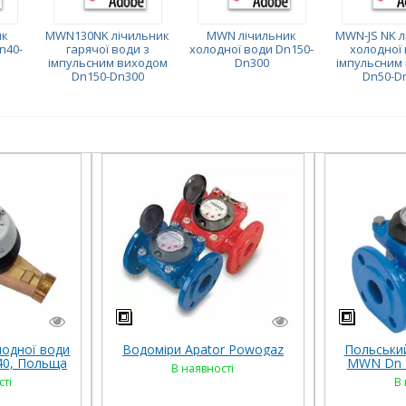
ик
MWN130NK лічильник
MWN лічильник
MWN-JS NK л
n40-
гарячої води з
холодної води Dn150-
холодної 
імпульсним виходом
Dn300
імпульсним
Dn150-Dn300
Dn50-D
лодної води
Водоміри Apator Powogaz
Польський
-40, Польща
MWN Dn 
В наявності
сті
В 