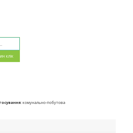
ин клік
тосування
:
комунально-побутова