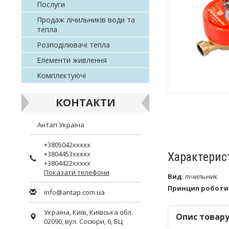
Послуги
Продаж лічильників води та
тепла
Розподілювачі тепла
Елементи живлення
Комплектуючі
КОНТАКТИ
Антап Україна
+3805042xxxxx
+3804453xxxxx
Характерис
+3804422xxxxx
Показати телефони
Вид
:
лічильник
Принцип роботи
info@antap.com.ua
Україна,
Київ
,
Київська обл.
Опис товар
02090, вул. Сосюри, 6, БЦ