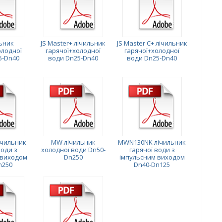
льник
JS Master+ лічильник
JS Master C+ лічильник
олодної
гарячої+холодної
гарячої+холодної
5-Dn40
води Dn25-Dn40
води Dn25-Dn40
чильник
MW лічильник
MWN130NK лічильник
води з
холодної води Dn50-
гарячої води з
 виходом
Dn250
імпульсним виходом
n250
Dn40-Dn125