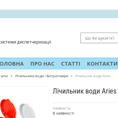
 системи диспетчеризації
ГОЛОВНА
ПРО НАС
СТАТТІ
КОНТАКТИ
талог
>
Лічильники води / Витратоміри
>
Лічильник води Ariеs
Лічильник води Ariеs
Наявність:
В наявності