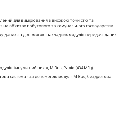
лений для вимірювання з високою точністю та
я на об'єктах побутового та комунального господарства.
ору даних за допомогою накладних модулів передачі даних
ів: імпульсний вихід, M-Bus, Радіо (434 МГц).
отова система - за допомогою модуля M-Bus; бездротова