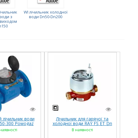
ічильник
WI лічильник холодної
води з
води Dn50-Dn200
 виходом
n150
 лічильник води
Лічильник для гарячої та
50-300 Powogaz
холодної води RAY FS ET Dn
15-20, Hydrometer
наявності
В наявності