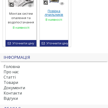
Повірка
Монтаж систем
лічильників
опалення та
тепла
В наявності
водопостачання
В наявності
Уточнити ціну
Уточнити ціну
ІНФОРМАЦІЯ
Головна
Про нас
Статті
Товари
Документи
Контакти
Відгуки