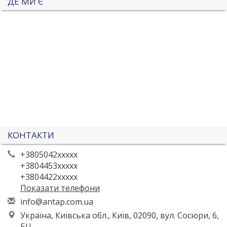
ДЕ МИ Є
КОНТАКТИ
+3805042xxxxx
+3804453xxxxx
+3804422xxxxx
Показати телефони
i
nfo
@an
tap
.co
m.u
a
Україна, Київська обл., Київ, 02090, вул. Сосюри, 6,
БЦ