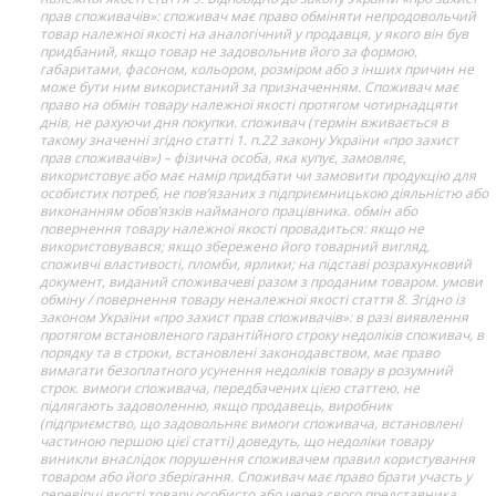
прав споживачів»: споживач має право обміняти непродовольчий
товар належної якості на аналогічний у продавця, у якого він був
придбаний, якщо товар не задовольнив його за формою,
габаритами, фасоном, кольором, розміром або з інших причин не
може бути ним використаний за призначенням. Споживач має
право на обмін товару належної якості протягом чотирнадцяти
днів, не рахуючи дня покупки. споживач (термін вживається в
такому значенні згідно статті 1. п.22 закону України «про захист
прав споживачів») – фізична особа, яка купує, замовляє,
використовує або має намір придбати чи замовити продукцію для
особистих потреб, не пов’язаних з підприємницькою діяльністю або
виконанням обов’язків найманого працівника. обмін або
повернення товару належної якості провадиться: якщо не
використовувався; якщо збережено його товарний вигляд,
споживчі властивості, пломби, ярлики; на підставі розрахунковий
документ, виданий споживачеві разом з проданим товаром. умови
обміну / повернення товару неналежної якості стаття 8. Згідно із
законом України «про захист прав споживачів»: в разі виявлення
протягом встановленого гарантійного строку недоліків споживач, в
порядку та в строки, встановлені законодавством, має право
вимагати безоплатного усунення недоліків товару в розумний
строк. вимоги споживача, передбачених цією статтею, не
підлягають задоволенню, якщо продавець, виробник
(підприємство, що задовольняє вимоги споживача, встановлені
частиною першою цієї статті) доведуть, що недоліки товару
виникли внаслідок порушення споживачем правил користування
товаром або його зберігання. Споживач має право брати участь у
перевірці якості товару особисто або через свого представника.