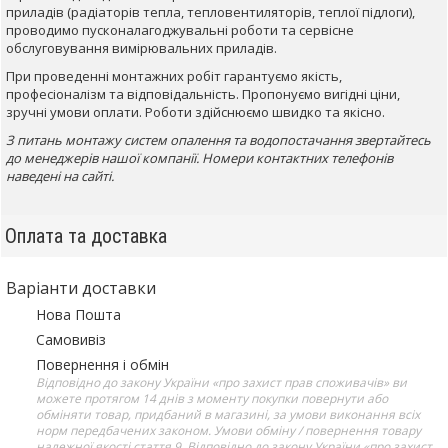
приладів (радіаторів тепла, тепловентиляторів, теплої підлоги),
проводимо пусконалагоджувальні роботи та сервісне
обслуговування вимірювальних приладів.
При проведенні монтажних робіт гарантуємо якість,
професіоналізм та відповідальність. Пропонуємо вигідні ціни,
зручні умови оплати. Роботи здійснюємо швидко та якісно.
З питань монтажу систем опалення та водопостачання звертайтесь
до менеджерів нашої компанії. Номери контактних телефонів
наведені на сайті.
Оплата та доставка
Варіанти доставки
Нова Пошта
Самовивіз
Повернення і обмін
Відповідно до закону України «про захист прав споживачів» ви
можете протягом 14 днів з моменту покупки повернути або
обміняти товар, придбаний в магазині, за умови виконання всіх
норм передбачених законом. Умови обміну / повернення товару
належної якості стаття 9. Відповідно до закону України «про захист