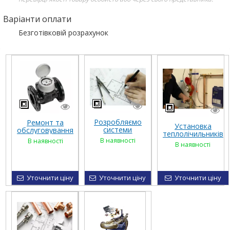
Варіанти оплати
Безготівковій розрахунок
Розробляємо
Ремонт та
Установка
системи
обслуговування
теплолічильників
диспетчеризації
механічних
В наявності
В наявності
у квартирі
та збору даних
В наявності
витратомірів
із лічильники
води, тепла,
електроенергії,
газу тощо.
Уточнити ціну
Уточнити ціну
Уточнити ціну