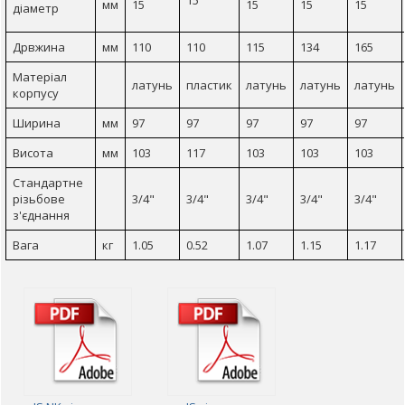
15
мм
15
15
15
15
діаметр
Дрвжина
мм
110
110
115
134
165
Матеріал
латунь
пластик
латунь
латунь
латунь
корпусу
Ширина
мм
97
97
97
97
97
Висота
мм
103
117
103
103
103
Стандартне
різьбове
3/4"
3/4"
3/4"
3/4"
3/4"
з'єднання
Вага
кг
1.05
0.52
1.07
1.15
1.17