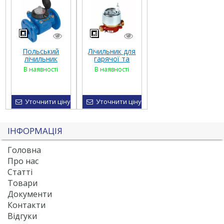
Польський
Лічильник для
лічильник
гарячої та
води MWN Dn
холодної
В наявності
В наявності
50-300
води RAY FS
Powogaz
ET Dn 15-20,
Hydrometer
Уточнити ціну
Уточнити ціну
ІНФОРМАЦІЯ
Головна
Про нас
Статті
Товари
Документи
Контакти
Відгуки