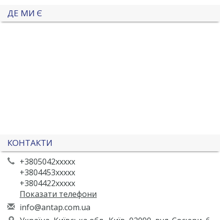
ДЕ МИ Є
КОНТАКТИ
+3805042xxxxx
+3804453xxxxx
+3804422xxxxx
Показати телефони
i
nfo
@an
tap
.co
m.u
a