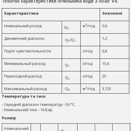
Технічні характеристики лічильника води З Altair V4:
Характеристика
Значення
3
Номінальний розхід
м
/год
0,6
Q
3
Динамічний діапазон
1,2
Q
/Q
3
1
Порог чувствительности
л/год
0,6
Минимальный расход
л/год
15,6
Q
1
Переходной расход
л/год
25
Q
2
3
Максимальный расход
Q
м
/год
3,125
4
Температура та тиск
- Середній діапазон температур - 50 °С.
- Номінальний тиск - 16 Бар.
Розмір
Номінальний