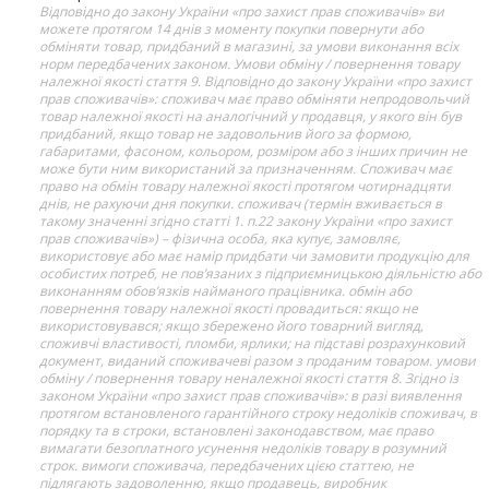
Відповідно до закону України «про захист прав споживачів» ви
можете протягом 14 днів з моменту покупки повернути або
обміняти товар, придбаний в магазині, за умови виконання всіх
норм передбачених законом. Умови обміну / повернення товару
належної якості стаття 9. Відповідно до закону України «про захист
прав споживачів»: споживач має право обміняти непродовольчий
товар належної якості на аналогічний у продавця, у якого він був
придбаний, якщо товар не задовольнив його за формою,
габаритами, фасоном, кольором, розміром або з інших причин не
може бути ним використаний за призначенням. Споживач має
право на обмін товару належної якості протягом чотирнадцяти
днів, не рахуючи дня покупки. споживач (термін вживається в
такому значенні згідно статті 1. п.22 закону України «про захист
прав споживачів») – фізична особа, яка купує, замовляє,
використовує або має намір придбати чи замовити продукцію для
особистих потреб, не пов’язаних з підприємницькою діяльністю або
виконанням обов’язків найманого працівника. обмін або
повернення товару належної якості провадиться: якщо не
використовувався; якщо збережено його товарний вигляд,
споживчі властивості, пломби, ярлики; на підставі розрахунковий
документ, виданий споживачеві разом з проданим товаром. умови
обміну / повернення товару неналежної якості стаття 8. Згідно із
законом України «про захист прав споживачів»: в разі виявлення
протягом встановленого гарантійного строку недоліків споживач, в
порядку та в строки, встановлені законодавством, має право
вимагати безоплатного усунення недоліків товару в розумний
строк. вимоги споживача, передбачених цією статтею, не
підлягають задоволенню, якщо продавець, виробник