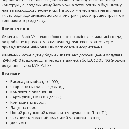
конструкцію, завдяки чому його можна встановити в будь-якому
навіть важкодоступному місці. На роботу лічильника не впливає
якість води, що вимірювається, пристрій чудово працює протягом
тривалого періоду часу.
Призначення
Лічильник Altair V4 являє собою нове покоління лічильників води,
розроблене в рамках MID (Measuring Instruments Directive). У
приладі втілені найновіші вимоги сфери використання.
Лічильник може бути у будь-який момент дооснащений модулем
IZAR RADIO (радіомодуль передачі даних), або IZAR DOSING (модуль
дозування), або IZAR PULSE.
Переваги:
Висока динаміка (до 1.000);
Стартова витрата з 0,5 л/год;
Компактне виконання;
Сертифікація MID з R до 800;
Композитна версія;
Латунна версія;
Новий рахунковий механізм з модульністю "Ha + Ti";
Скляний/ металевий лічильний механізм – опція;
Ду 15 мм.