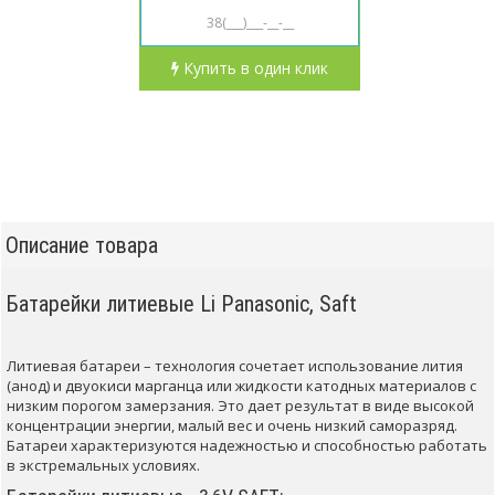
Купить в один клик
Описание товара
Батарейки литиевые Li Panasonic, Saft
Литиевая батареи – технология сочетает использование лития
(анод) и двуокиси марганца или жидкости катодных материалов с
низким порогом замерзания. Это дает результат в виде высокой
концентрации энергии, малый вес и очень низкий саморазряд.
Батареи характеризуются надежностью и способностью работать
в экстремальных условиях.