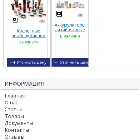
Аккумуляторы
литий-ионные
Кислотные
Li-ion
необслуживаем
В наличии
Panasonic
ые
В наличии
аккумуляторы
AGM
Уточнить цену
Уточнить цену
ИНФОРМАЦИЯ
Главная
О нас
Статьи
Товары
Документы
Контакты
Отзывы