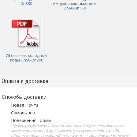
Dn300
импульсным выходом
Dn50-Dn150
WI счетчик холодной
воды Dn50-Dn200
Оплата и доставка
Способы доставки
Новая Почта
Самовывоз
Повернення і обмін
Відповідно до закону України «про захист прав споживачів» ви
можете протягом 14 днів з моменту покупки повернути або
обміняти товар, придбаний в магазині, за умови виконання всіх