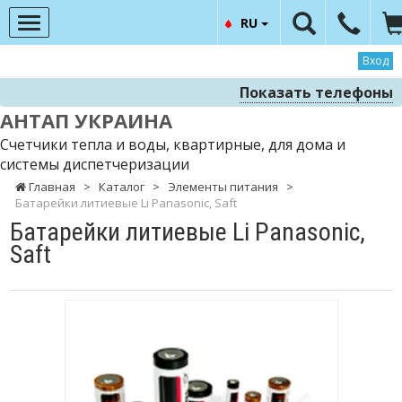
RU
Вход
Показать телефоны
АНТАП УКРАИНА
Счетчики тепла и воды, квартирные, для дома и
системы диспетчеризации
Главная
>
Каталог
>
Элементы питания
>
Батарейки литиевые Li Panasonic, Saft
Батарейки литиевые Li Panasonic,
Saft