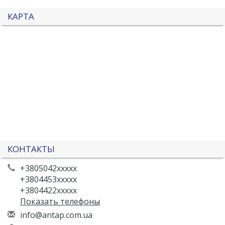
КАРТА
КОНТАКТЫ
+3805042xxxxx
+3804453xxxxx
+3804422xxxxx
Показать телефоны
i
nfo
@an
tap
.co
m.u
a