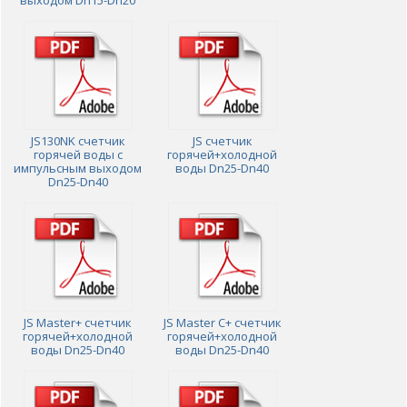
выходом Dn15-Dn20
JS130NK счетчик
JS счетчик
горячей воды с
горячей+холодной
импульсным выходом
воды Dn25-Dn40
Dn25-Dn40
JS Master+ счетчик
JS Master C+ счетчик
горячей+холодной
горячей+холодной
воды Dn25-Dn40
воды Dn25-Dn40