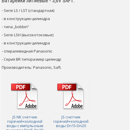
Батарейки литиевые - 3,6V SAFT:
- Serie LS / LST (стандартная)
- в конструкции цилиндра
- типа „bobbin”
- Serie LSH (высокотоковые)
- в конструкции цилиндра
- спиралевидная Panasonic
- Серия BR типоразмер цилиндр
Производитель: Panasonic, Saft.
JS NK счетчик
JS счетчик
горячей+холодной
горячей+холодной
воды с импульсным
воды Dn15-Dn20