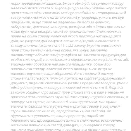
норм передбачених законом. Умови обміну / повернення товару
належної якості стаття 9. Відповідно до закону України «про захист
прав споживачів»: споживач має право обміняти непродовольчий
товар належної якості на аналогічний у продавця, у якого він був
придбаний, якщо товар не задовольнив його за формою,
габаритами, фасоном, кольором, розміром або з інших причин не
може бути ним використаний за призначенням. Споживач має
право на обмін товару належної якості протягом чотирнадцяти
днів, не рахуючи дня покупки. споживач (термін вживається в
такому значенні згідно статті 1. п.22 закону України «про захист
прав споживачів») – фізична особа, яка купує, замовляє,
використовує або має намір придбати чи замовити продукцію для
особистих потреб, не пов’язаних з підприємницькою діяльністю або
виконанням обов’язків найманого працівника. обмін або
повернення товару належної якості провадиться: якщо не
використовувався; якщо збережено його товарний вигляд,
споживчі властивості, пломби, ярлики; на підставі розрахунковий
документ, виданий споживачеві разом з проданим товаром. умови
обміну / повернення товару неналежної якості стаття 8. Згідно із
законом України «про захист прав споживачів»: в разі виявлення
протягом встановленого гарантійного строку недоліків споживач, в
порядку та в строки, встановлені законодавством, має право
вимагати безоплатного усунення недоліків товару в розумний
строк. вимоги споживача, передбачених цією статтею, не
підлягають задоволенню, якщо продавець, виробник
(підприємство, що задовольняє вимоги споживача, встановлені
частиною першою цієї статті) доведуть, що недоліки товару
виникли внаслідок порушення споживачем правил користування