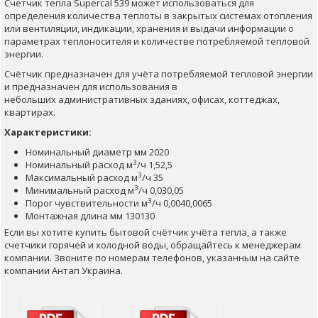
Счетчик тепла Supercal 539 может использоваться для
определения количества теплоты в закрытых системах отопления
или вентиляции, индикации, хранения и выдачи информации о
параметрах теплоносителя и количестве потребляемой тепловой
энергии.
Счётчик предназначен для учёта потребляемой тепловой энергии
и предназначен для использования в
небольших административных зданиях, офисах, коттеджах,
квартирах.
Характеристики:
Номинальный диаметр мм 2020
3
Номинальный расход м
/ч 1,52,5
3
Максимальный расход м
/ч 35
3
Минимальный расход м
/ч 0,030,05
3
Порог чувствительности м
/ч 0,0040,0065
Монтажная длина мм 130130
Если вы хотите купить бытовой счётчик учёта тепла, а также
счетчики горячей и холодной воды, обращайтесь к менеджерам
компании. Звоните по номерам телефонов, указанным на сайте
компании Антап Украина.