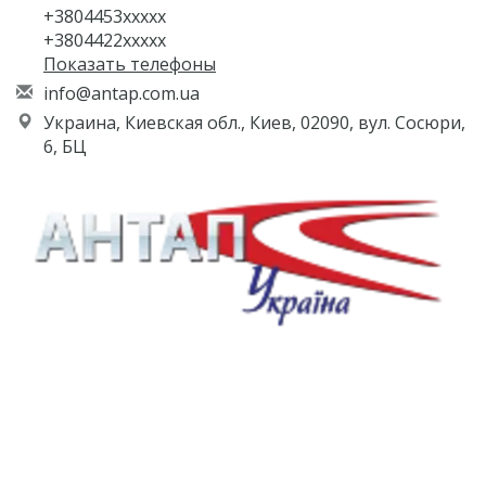
+3804453xxxxx
+3804422xxxxx
Показать телефоны
i
nfo
@an
tap
.co
m.u
a
Украина, Киевская обл., Киев, 02090, вул. Сосюри,
6, БЦ