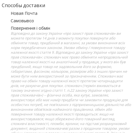
Способы доставки
Новая Почта
Самовывоз
Повернення і обмін
Відповідно до закону України «про захист прав споживачів» ви
можете протягом 14 днів з моменту покупки повернути або
обміняти товар, придбаний в магазині, за умови виконання всіх
норм передбачених законом. Умови обміну / повернення товару
належної якості стаття 9. Відповідно до закону України «про захист
прав споживачів»: споживач має право обміняти непродовольчий
товар належної якості на аналогічний у продавця, у якого він був
придбаний, якщо товар не задовольнив його за формою,
габаритами, фасоном, кольором, розміром або з інших причин не
може бути ним використаний за призначенням. Споживач має
право на обмін товару належної якості протягом чотирнадцяти
днів, не рахуючи дня покупки. споживач (термін вживається в
такому значенні згідно статті 1. п.22 закону України «про захист
прав споживачів») – фізична особа, яка купує, замовляє,
використовує або має намір придбати чи замовити продукцію для
особистих потреб, не пов’язаних з підприємницькою діяльністю або
виконанням обов’язків найманого працівника. обмін або
повернення товару належної якості провадиться: якщо не
використовувався; якщо збережено його товарний вигляд,
споживчі властивості, пломби, ярлики; на підставі розрахунковий
документ, виданий споживачеві разом з проданим товаром. умови