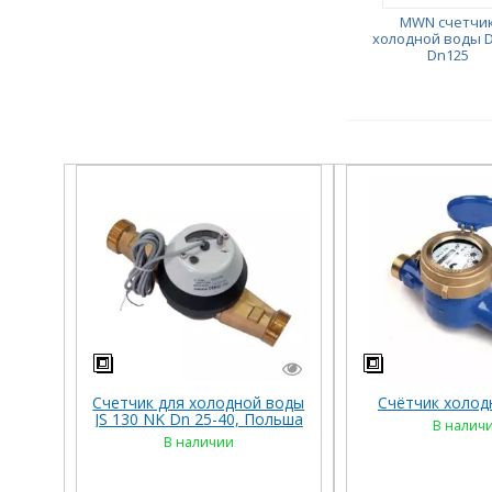
MWN счетчи
холодной воды D
Dn125
Счетчик для холодной воды
Счётчик холод
JS 130 NK Dn 25-40, Польша
В налич
В наличии