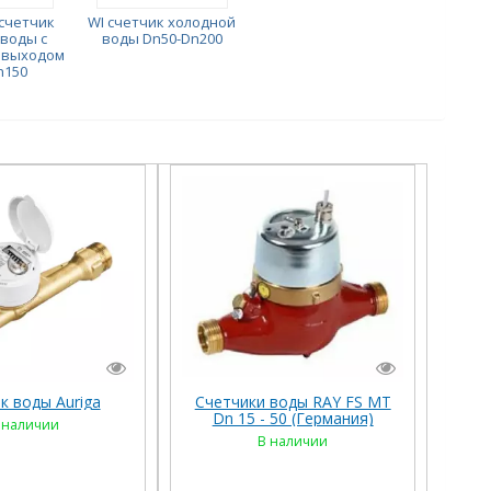
счетчик
WI счетчик холодной
воды с
воды Dn50-Dn200
 выходом
n150
к воды Auriga
Счетчики воды RAY FS MT
Dn 15 - 50 (Германия)
 наличии
В наличии