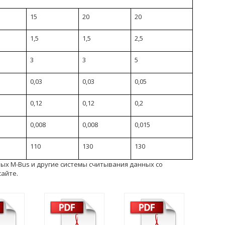
15
20
20
1,5
1,5
2,5
3
3
5
0,03
0,03
0,05
0,12
0,12
0,2
0,008
0,008
0,015
110
130
130
ных M-Bus и другие системы считывания данных со
сайте.