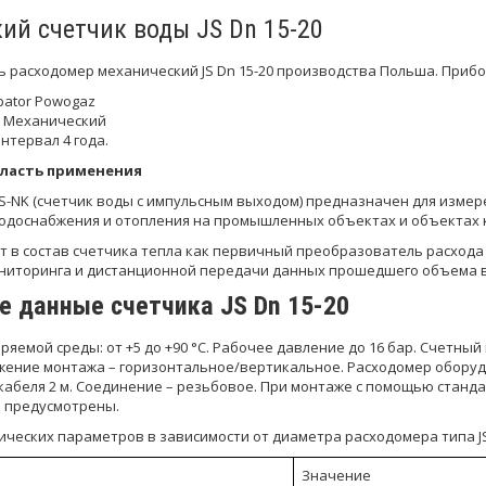
ий счетчик воды JS Dn 15-20
ь расходомер механический JS Dn 15-20 производства Польша. Приб
pator Powogaz
, Механический
тервал 4 года.
бласть применения
JS-NK (счетчик воды с импульсным выходом) предназначен для изме
водоснабжения и отопления на промышленных объектах и объектах 
т в состав счетчика тепла как первичный преобразователь расхода
ониторинга и дистанционной передачи данных прошедшего объема в
е данные счетчика JS Dn 15-20
яемой среды: от +5 до +90 °С. Рабочее давление до 16 бар. Счетны
жение монтажа – горизонтальное/вертикальное. Расходомер обору
 кабеля 2 м. Соединение – резьбовое. При монтаже с помощью стан
 предусмотрены.
ических параметров в зависимости от диаметра расходомера типа J
Значение