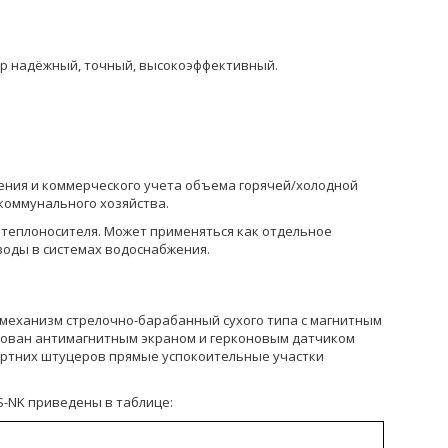
ор надёжный, точный, высокоэффективный.
рения и коммерческого учета объема горячей/холодной
коммунального хозяйства.
 теплоносителя. Может применяться как отдельное
оды в системах водоснабжения.
й механизм стрелочно-барабанный сухого типа с магнитным
дован антимагнитным экраном и герконовым датчиком
дартних штуцеров прямые успокоительные участки
S-NK приведены в таблице: