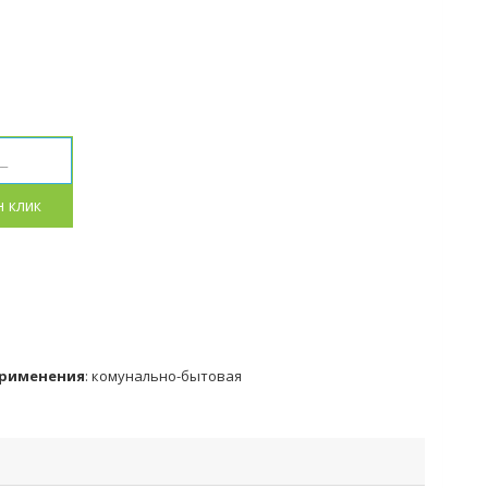
н клик
применения
:
комунально-бытовая