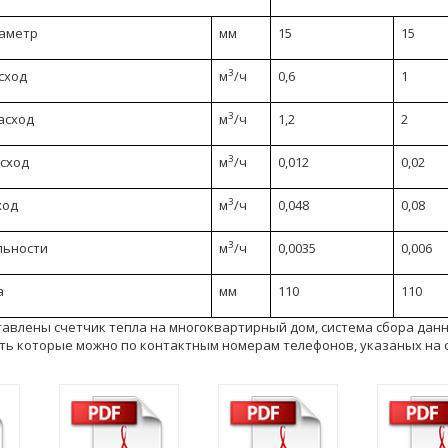
аметр
мм
15
15
3
сход
м
/ч
0,6
1
3
асход
м
/ч
1,2
2
3
сход
м
/ч
0,012
0,02
3
ход
м
/ч
0,048
0,08
3
льности
м
/ч
0,0035
0,006
а
мм
110
110
тавлены счетчик тепла на многоквартирный дом, система сбора дан
ать которые можно по контактным номерам телефонов, указаных на 