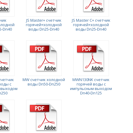
тчик
JS Master+ счетчик
JS Master C+ счетчик
олодной
горячей+холодной
горячей+холодной
5-Dn40
воды Dn25-Dn40
воды Dn25-Dn40
счетчик
MW счетчик холодной
MWN130NK счетчик
воды с
воды Dn50-Dn250
горячей воды с
 выходом
импульсным выходом
n250
Dn40-Dn125