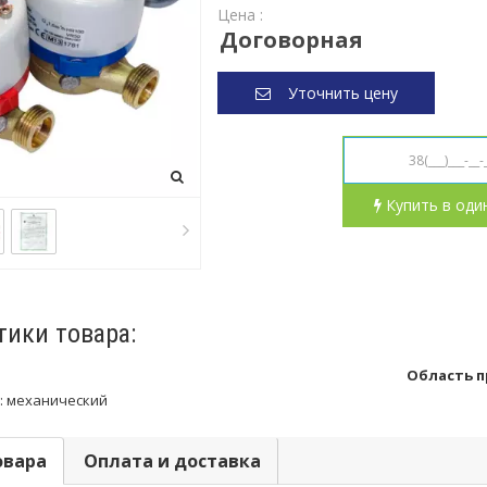
Цена :
Договорная
Уточнить цену
Купить в оди
тики товара:
Область 
:
механический
овара
Оплата и доставка