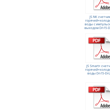
JS NK счетчи
горячей+холод
воды с импуль
выходом Dn15-
JS Smart+ счет
горячей+холод
воды Dn15-Dn