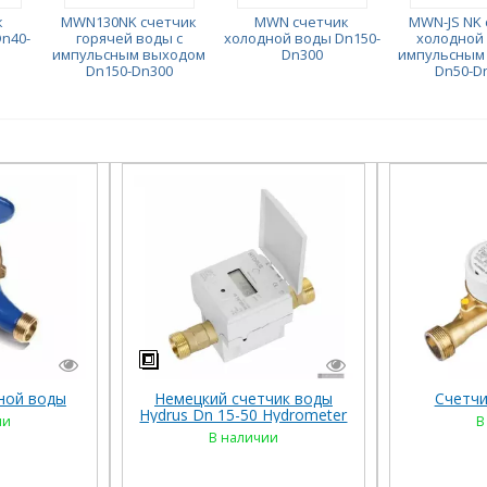
к
MWN130NK счетчик
MWN счетчик
MWN-JS NK 
n40-
горячей воды с
холодной воды Dn150-
холодной 
импульсным выходом
Dn300
импульсным
Dn150-Dn300
Dn50-D
ной воды
Немецкий счетчик воды
Счетчи
Hydrus Dn 15-50 Hydrometer
ии
В
В наличии