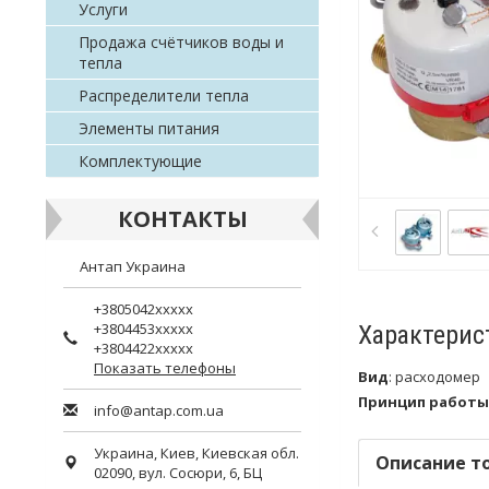
Услуги
Продажа счётчиков воды и
тепла
Распределители тепла
Элементы питания
Комплектующие
КОНТАКТЫ
Антап Украина
+3805042xxxxx
+3804453xxxxx
Характерис
+3804422xxxxx
Показать телефоны
Вид
:
расходомер
Принцип работы
info@antap.com.ua
Украина,
Киев
,
Киевская обл.
Описание т
02090, вул. Сосюри, 6, БЦ