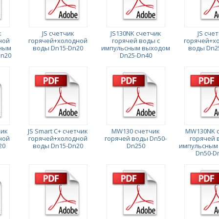
к
JS счетчик
JS130NK счетчик
JS сче
ной
горячей+холодной
горячей воды с
горячей+х
сным
воды Dn15-Dn20
импульсным выходом
воды Dn2
Dn20
Dn25-Dn40
чик
JS Smart C+ счетчик
MW130 счетчик
MW130NK 
ной
горячей+холодной
горячей воды Dn50-
горячей 
20
воды Dn15-Dn20
Dn250
импульсным
Dn50-D