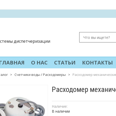
системы диспетчеризации
ГЛАВНАЯ
О НАС
СТАТЬИ
КОНТАКТЫ
талог
>
Счетчики воды / Расходомеры
>
Расходомер механический 
Расходомер механиче
Наличие:
В наличии