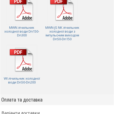
MWN лічильник
MWN-JS NK лічильник
холодної води Dn150-
холодної води з
Dn300
імпульсним виходом
Dn50-Dn150
WI лічильник холодної
води Dn50-Dn200
Оплата та доставка
Варіанти доставки