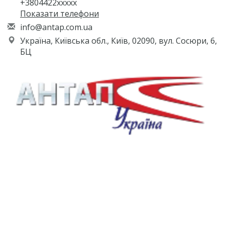
+3804422xxxxx
Показати телефони
i
nfo
@an
tap
.co
m.u
a
Україна, Київська обл., Київ, 02090, вул. Сосюри, 6,
БЦ