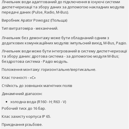
Лічильник води адаптований до підключення в існуючі системи
диспетчеризації та збору даних за допомогою накладних модулів
передачі даних (Pulse, Radio, M-Bus).
Виробник Apator Powogaz (Польща)
Тип витратоміра - механічний.
Лічильник без демонтажу може бути обладнаний одним з
додаткових комунікаційних модулів: імпульсний вихід, M-Bus, Радіо.
Лічильник води може бути інтегрований в систему диспетчеризації
та збору даних: дротова система - за допомогою модуля M-Bus;
бездротова система - Радіо модуль.
Положення монтажу: горизонтальне/вертикальне.
Клас точності - «С»
Стійкість до зовнішніх магнітних полів
Динамічний діапазон:
холодна вода (R160 - H; R63 - V)
Робочий тиск до 16 бар.
Клас захисту корпуса IP 65.
Приєднання різьбове.