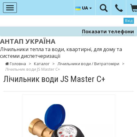
UA
Вхід
Показати телефони
АНТАП УКРАЇНА
Лічильники тепла та води, квартирні, для дому та
системи диспетчеризації
Головна
>
Каталог
>
Лічильники води / Витратоміри
>
Лічильник води JS Master С+
Лічильник води JS Master С+