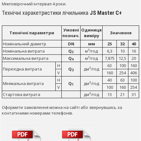
Міжповірочний інтервал 4 роки.
Технічні харакетристики лічильника
JS Master С+
Умовні
Одиниця
Технічні параметри
Значення
познач.
виміру
Номінальний діаметр
DN
мм
25
32
40
3
Номінальна витрата
Q
м
/год
6,3
10
16
3
3
Максимальна витрата
Q
м
/год
7,875
12,5
20
4
H
63
100
160
3
Перехідна витрата
Q
дм
/год
2
V
160
254
406
H
40
63
100
3
Мінімальна витрата
Q
дм
/год
1
V
100
160
254
3
Стартова витрата
дм
/год
13
21
31
Оформити замовлення можна на сайті або звернувшись за
контаткними номерами телефонів.