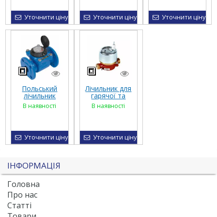
Уточнити ціну
Уточнити ціну
Уточнити ціну
Польський
Лічильник для
лічильник
гарячої та
води MWN Dn
холодної
В наявності
В наявності
50-300
води RAY FS
Powogaz
ET Dn 15-20,
Hydrometer
Уточнити ціну
Уточнити ціну
ІНФОРМАЦІЯ
Головна
Про нас
Статті
Товари