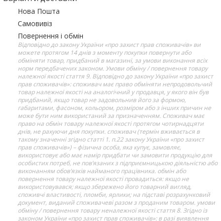
Нова Пошта
Самовивіз
Повернення і обмін
Відповідно до закону України «про захист прав споживачів» ви
можете протягом 14 днів з моменту покупки повернути або
обміняти товар, придбаний в магазині, за умови виконання всіх
норм передбачених законом. Умови обміну / повернення товару
належної якості стаття 9. Відповідно до закону України «про захист
прав споживачів»: споживач має право обміняти непродовольчий
товар належної якості на аналогічний у продавця, у якого він був
придбаний, якщо товар не задовольнив його за формою,
габаритами, фасоном, кольором, розміром або з інших причин не
може бути ним використаний за призначенням. Споживач має
право на обмін товару належної якості протягом чотирнадцяти
днів, не рахуючи дня покупки. споживач (термін вживається в
такому значенні згідно статті 1. п.22 закону України «про захист
прав споживачів») – фізична особа, яка купує, замовляє,
використовує або має намір придбати чи замовити продукцію для
особистих потреб, не пов’язаних з підприємницькою діяльністю або
виконанням обов’язків найманого працівника. обмін або
повернення товару належної якості провадиться: якщо не
використовувався; якщо збережено його товарний вигляд,
споживчі властивості, пломби, ярлики; на підставі розрахунковий
документ, виданий споживачеві разом з проданим товаром. умови
обміну / повернення товару неналежної якості стаття 8. Згідно із
законом України «про захист прав споживачів»: в разі виявлення