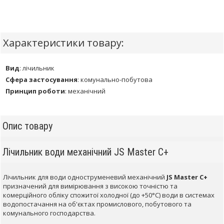
Характеристики товару:
Вид
:
лічильник
Сфера застосування
:
комунально-побутова
Принцип роботи
:
механічний
Опис товару
Лічильник води механічний JS Master С+
Лічильник для води одноструменевий механічний
JS Master С+
призначений для вимірювання з високою точністю та
комерційного обліку спожитої холодної (до +50°С) води в системах
водопостачання на об'єктах промислового, побутового та
комунального господарства.