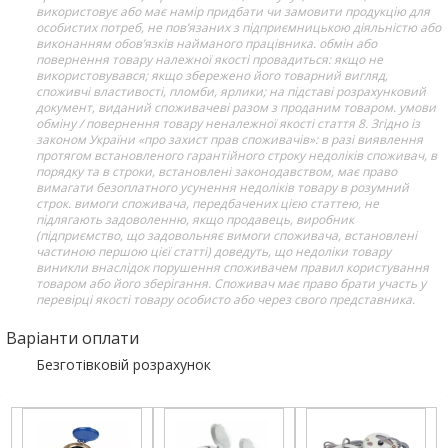
використовує або має намір придбати чи замовити продукцію для
особистих потреб, не пов’язаних з підприємницькою діяльністю або
виконанням обов’язків найманого працівника. обмін або
повернення товару належної якості провадиться: якщо не
використовувався; якщо збережено його товарний вигляд,
споживчі властивості, пломби, ярлики; на підставі розрахунковий
документ, виданий споживачеві разом з проданим товаром. умови
обміну / повернення товару неналежної якості стаття 8. Згідно із
законом України «про захист прав споживачів»: в разі виявлення
протягом встановленого гарантійного строку недоліків споживач, в
порядку та в строки, встановлені законодавством, має право
вимагати безоплатного усунення недоліків товару в розумний
строк. вимоги споживача, передбачених цією статтею, не
підлягають задоволенню, якщо продавець, виробник
(підприємство, що задовольняє вимоги споживача, встановлені
частиною першою цієї статті) доведуть, що недоліки товару
виникли внаслідок порушення споживачем правил користування
товаром або його зберігання. Споживач має право брати участь у
перевірці якості товару особисто або через свого представника.
Варіанти оплати
Безготівковій розрахунок