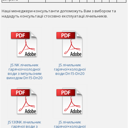
Наші менеджери-консультанти допоможуть Вам з вибором та
нададуть консультації стосовно експлуатації лічильників.
JS NK лічильник
JS лічильник
гарячої+холодної
гарячої+холодної
води з імпульсним
води Dn15-Dn20
виходом Dn15-Dn20
JS130NK лічильник
JS лічильник
гарячої води з
гарячої+холодної