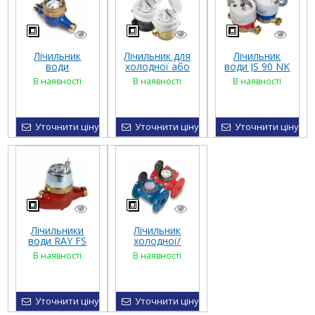
Лічильник
Лічильник для
Лічильник
води
холодної або
води JS 90 NK
польського
гарячої води
Dn 15-20
В наявності
В наявності
В наявності
виробництва
класу Altair V4,
Apator
WM Dn 15 - 40
латунь
Powogaz
(Польща)
Уточнити ціну
Уточнити ціну
Уточнити ціну
Лічильники
Лічильник
води RAY FS
холодної/
MT Dn 15 - 50
гарячої води
В наявності
В наявності
(Німеччина)
MWN Dn 40 -
польське
виробництво
Уточнити ціну
Уточнити ціну