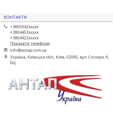
КОНТАКТИ
+3805042xxxxx
+3804453xxxxx
+3804422xxxxx
Показати телефони
i
nfo
@an
tap
.co
m.u
a
Україна, Київська обл., Київ, 02090, вул. Сосюри, 6,
БЦ