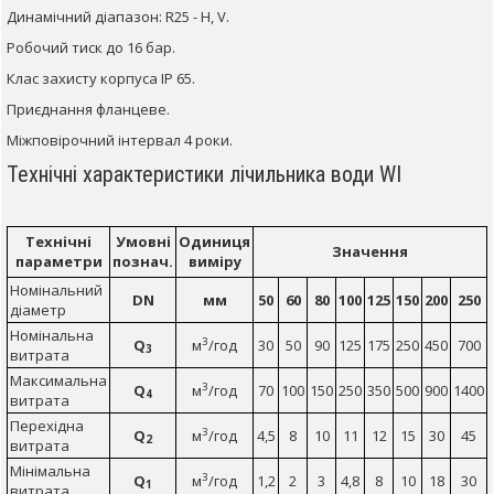
Динамічний діапазон: R25 - H, V.
Робочий тиск до 16 бар.
Клас захисту корпуса IP 65.
Приєднання фланцеве.
Міжповірочний інтервал 4 роки.
Технічні характеристики лічильника води WІ
Технічні
Умовні
Одиниця
Значення
параметри
познач.
виміру
Номінальний
DN
мм
50
60
80
100
125
150
200
250
діаметр
Номінальна
3
Q
м
/год
30
50
90
125
175
250
450
700
3
витрата
Максимальна
3
Q
м
/год
70
100
150
250
350
500
900
1400
4
витрата
Перехідна
3
Q
м
/год
4,5
8
10
11
12
15
30
45
2
витрата
Мінімальна
3
Q
м
/год
1,2
2
3
4,8
8
10
18
30
1
витрата