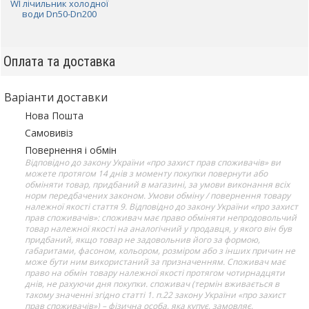
WI лічильник холодної
води Dn50-Dn200
Оплата та доставка
Варіанти доставки
Нова Пошта
Самовивіз
Повернення і обмін
Відповідно до закону України «про захист прав споживачів» ви
можете протягом 14 днів з моменту покупки повернути або
обміняти товар, придбаний в магазині, за умови виконання всіх
норм передбачених законом. Умови обміну / повернення товару
належної якості стаття 9. Відповідно до закону України «про захист
прав споживачів»: споживач має право обміняти непродовольчий
товар належної якості на аналогічний у продавця, у якого він був
придбаний, якщо товар не задовольнив його за формою,
габаритами, фасоном, кольором, розміром або з інших причин не
може бути ним використаний за призначенням. Споживач має
право на обмін товару належної якості протягом чотирнадцяти
днів, не рахуючи дня покупки. споживач (термін вживається в
такому значенні згідно статті 1. п.22 закону України «про захист
прав споживачів») – фізична особа, яка купує, замовляє,