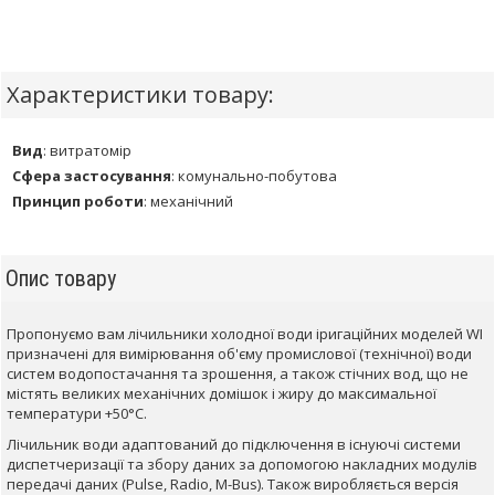
Характеристики товару:
Вид
:
витратомір
Сфера застосування
:
комунально-побутова
Принцип роботи
:
механічний
Опис товару
Пропонуємо вам лічильники холодної води іригаційних моделей WI
призначені для вимірювання об'єму промислової (технічної) води
систем водопостачання та зрошення, а також стічних вод, що не
містять великих механічних домішок і жиру до максимальної
температури +50°С.
Лічильник води адаптований до підключення в існуючі системи
диспетчеризації та збору даних за допомогою накладних модулів
передачі даних (Pulse, Radio, M-Bus). Також виробляється версія