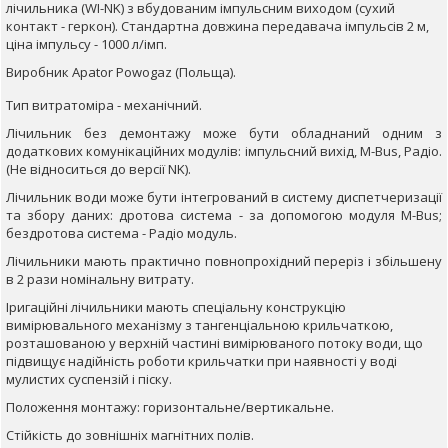
лічильника (WI-NK) з вбудованим імпульсним виходом (сухий
контакт - геркон). Стандартна довжина передавача імпульсів 2 м,
ціна імпульсу - 1000 л/імп.
Виробник Apator Powogaz (Польща).
Тип витратоміра - механічний.
Лічильник без демонтажу може бути обладнаний одним з
додаткових комунікаційних модулів: імпульсний вихід, M-Bus, Радіо.
(Не відноситься до версії NK).
Лічильник води може бути інтегрований в систему диспетчеризації
та збору даних: дротова система - за допомогою модуля M-Bus;
бездротова система - Радіо модуль.
Лічильники мають практично повнопрохідний переріз і збільшену
в 2 рази номінальну витрату.
Іригаційні лічильники мають спеціальну конструкцію
вимірювального механізму з тангенціальною крильчаткою,
розташованою у верхній частині вимірюваного потоку води, що
підвищує надійність роботи крильчатки при наявності у воді
мулистих суспензій і піску.
Положення монтажу: горизонтальне/вертикальне.
Стійкість до зовнішніх магнітних полів.