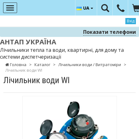
UA
Вхід
Показати телефони
АНТАП УКРАЇНА
Лічильники тепла та води, квартирні, для дому та
системи диспетчеризації
Головна
>
Каталог
>
Лічильники води / Витратоміри
>
Лічильник води WІ
Лічильник води WІ