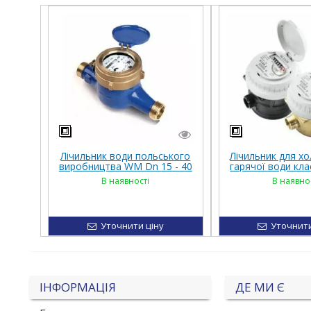
Лічильник води польського
Лічильник для х
виробництва WM Dn 15 - 40
гарячої води клас
латун
В наявності
В наявно
Уточнити ціну
Уточнити
ІНФОРМАЦІЯ
ДЕ МИ Є