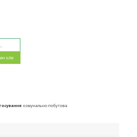
ин клік
тосування
:
комунально-побутова