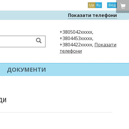
Ua
Ru
Вхід
Показати телефони
+3805042xxxxx,
+3804453xxxxx,
+3804422xxxxx,
Показати
телефони
ДОКУМЕНТИ
ди