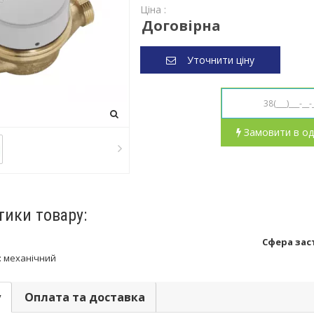
Ціна :
Договірна
Уточнити ціну
Замовити в од
тики товару:
Сфера зас
:
механічний
у
Оплата та доставка