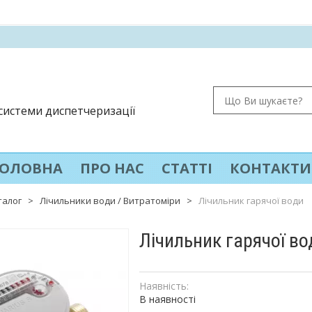
 системи диспетчеризації
ГОЛОВНА
ПРО НАС
СТАТТІ
КОНТАКТИ
талог
>
Лічильники води / Витратоміри
>
Лічильник гарячої води
Лічильник гарячої во
Наявність:
В наявності