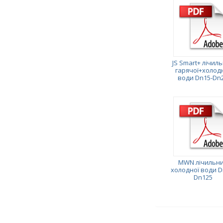
JS Smart+ лічил
гарячої+холод
води Dn15-Dn
MWN лічильн
холодної води D
Dn125