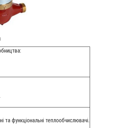
а
обництва:
.
йні та функціональні теплообчислювачі.