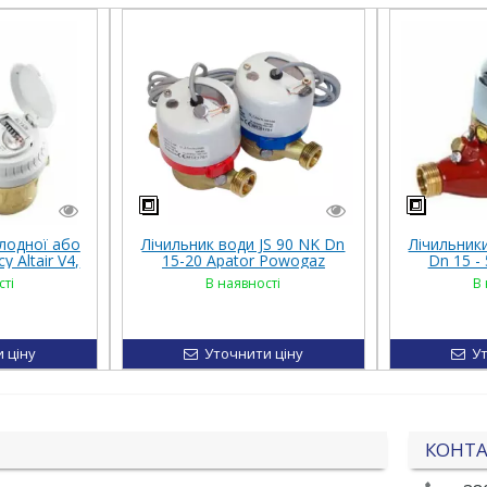
олодної або
Лічильник води JS 90 NK Dn
Лічильник
у Altair V4,
15-20 Apator Powogaz
Dn 15 -
ь
(Польща)
сті
В наявності
В 
 ціну
Уточнити ціну
Ут
КОНТ