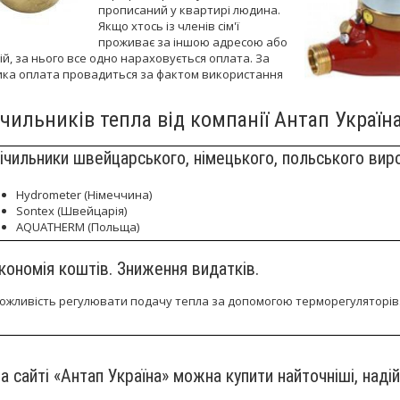
прописаний у квартирі людина.
Якщо хтось із членів сім'ї
проживає за іншою адресою або
ій, за нього все одно нараховується оплата. За
ика оплата провадиться за фактом використання
чильників тепла від компанії Антап Україн
ічильники швейцарського, німецького, польського вир
Hydrometer (Німеччина)
Sontex (Швейцарія)
AQUATHERM (Польща)
кономія коштів. Зниження видатків.
ожливість регулювати подачу тепла за допомогою терморегуляторів
а сайті «Антап Україна» можна купити найточніші, наді