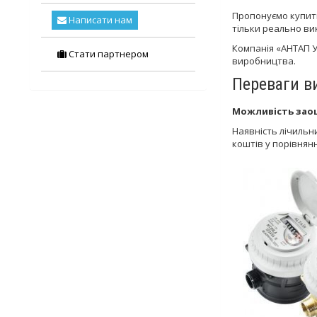
Пропонуємо купити
Написати нам
тільки реально ви
Компанія «АНТАП У
Стати партнером
виробництва.
Переваги в
Можливість за
Наявність лічильн
коштів у порівнянн