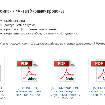
омпанія «Антап Україна» пропонує:
стабільні ціни
доступність покупки,
простоту оформлення замовлення,
подальше сервісне обслуговування обладнання.
ічильника для гарячої води звертайтесь до менеджерів компанії.Номери 
ик
JS лічильник
JS130NK лічильник
JS лічи
ної
гарячої+холодної
гарячої води з
гарячої+х
ним
води Dn15-Dn20
імпульсним виходом
води Dn2
n20
Dn25-Dn40