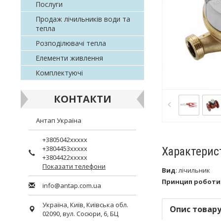
Послуги
Продаж лічильників води та
тепла
Розподілювачі тепла
Елементи живлення
Комплектуючі
КОНТАКТИ
Антап Україна
+3805042xxxxx
+3804453xxxxx
Характерис
+3804422xxxxx
Показати телефони
Вид
:
лічильник
Принцип роботи
info@antap.com.ua
Україна,
Київ
,
Київська обл.
Опис товар
02090, вул. Сосюри, 6, БЦ