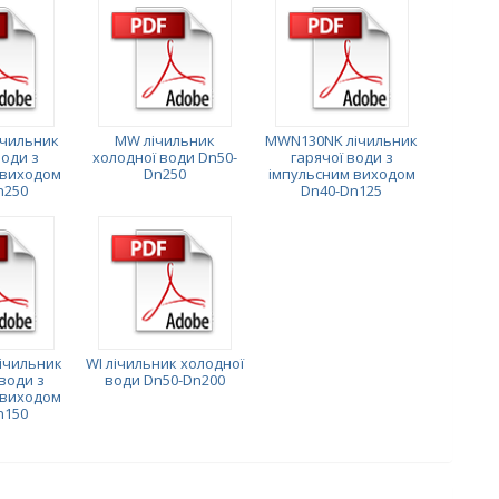
чильник
MW лічильник
MWN130NK лічильник
води з
холодної води Dn50-
гарячої води з
 виходом
Dn250
імпульсним виходом
n250
Dn40-Dn125
ічильник
WI лічильник холодної
води з
води Dn50-Dn200
 виходом
n150