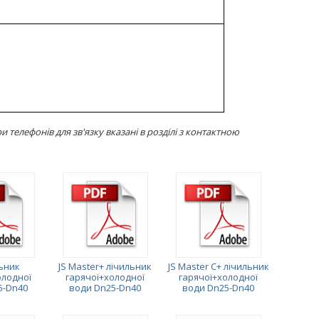
телефонів для зв'язку вказані в розділі з контактною
льник
JS Master+ лічильник
JS Master C+ лічильник
олодної
гарячої+холодної
гарячої+холодної
5-Dn40
води Dn25-Dn40
води Dn25-Dn40