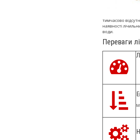
тимчасово відсутн
наявності лічильн
води.
Переваги лі
Л
Е
М
Н