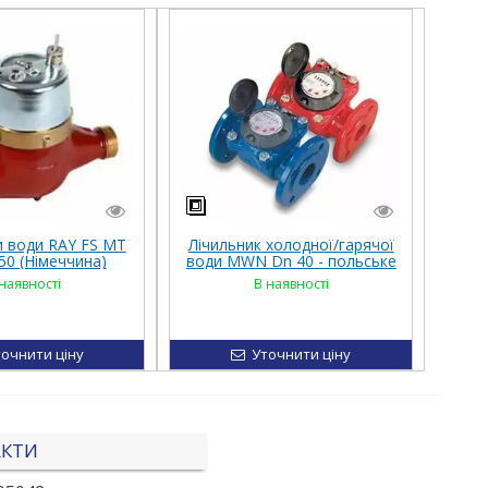
и води RAY FS MT
Лічильник холодної/гарячої
 50 (Німеччина)
води MWN Dn 40 - польське
виробництво
наявності
В наявності
очнити ціну
Уточнити ціну
АКТИ