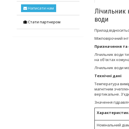
Написати нам
Лічильник н
води
Стати партнером
Прилад відноситьс
Міжповірочний інт
Призначення та 
Лічильник води ти
на об'єктах комун
Лічильник води м
Технічні дані
Температура вимір
магнітним зчепле
вертикальне. З'єд
Значення гідравлі
Характеристик
Номінальний діа