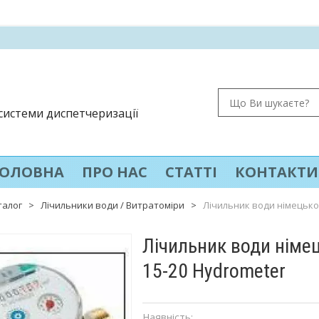
 системи диспетчеризації
ГОЛОВНА
ПРО НАС
СТАТТІ
КОНТАКТИ
талог
>
Лічильники води / Витратоміри
>
Лічильник води німецько
Лічильник води німе
15-20 Hydrometer
Наявність: