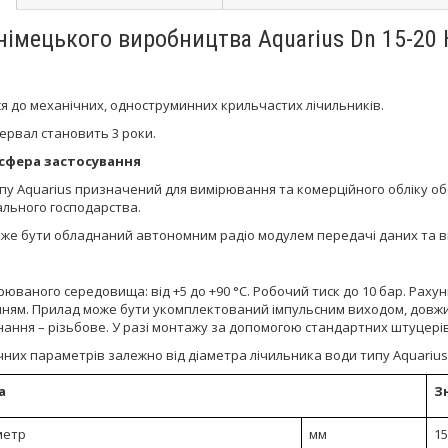
імецького виробництва Aquarius Dn 15-20 H
я до механічних, одноструминних крильчастих лічильників.
ервал становить 3 роки.
сфера застосування
пу Aquarius призначений для вимірювання та комерційного обліку об
ального господарства.
оже бути обладнаний автономним радіо модулем передачі даних та в
юваного середовища: від +5 до +90 °С. Робочий тиск до 10 бар. Раху
нням. Прилад може бути укомплектований імпульсним виходом, довжи
нання – різьбове. У разі монтажу за допомогою стандартних штуцерів
чних параметрів залежно від діаметра лічильника води типу Aquarius
а
З
метр
мм
15