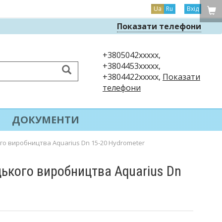
Ua
Ru
Вхід
Показати телефони
+3805042xxxxx,
+3804453xxxxx,
+3804422xxxxx,
Показати
телефони
ДОКУМЕНТИ
го виробництва Aquarius Dn 15-20 Hydrometer
цького виробництва Aquarius Dn