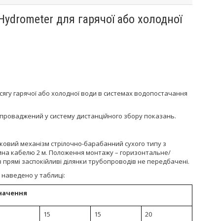
ydrometer для гарячої або холодної
сягу гарячої або холодної води в системах водопостачання
проваджений у систему дистанційного збору показань.
нковий механізм стрілочно-барабанний сухого типу з
на кабелю 2 м. Положення монтажу – горизонтальне/
 прямі заспокійливі ділянки трубопроводів не передбачені.
 наведено у таблиці:
начення
15
15
20