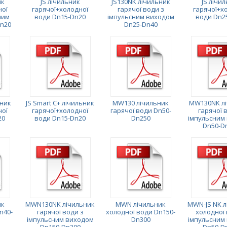
ик
JS лічильник
JS130NK лічильник
JS лічи
ної
гарячої+холодної
гарячої води з
гарячої+х
ним
води Dn15-Dn20
імпульсним виходом
води Dn2
n20
Dn25-Dn40
ьник
JS Smart C+ лічильник
MW130 лічильник
MW130NK лі
ної
гарячої+холодної
гарячої води Dn50-
гарячої 
20
води Dn15-Dn20
Dn250
імпульсним
Dn50-D
ик
MWN130NK лічильник
MWN лічильник
MWN-JS NK л
n40-
гарячої води з
холодної води Dn150-
холодної 
імпульсним виходом
Dn300
імпульсним