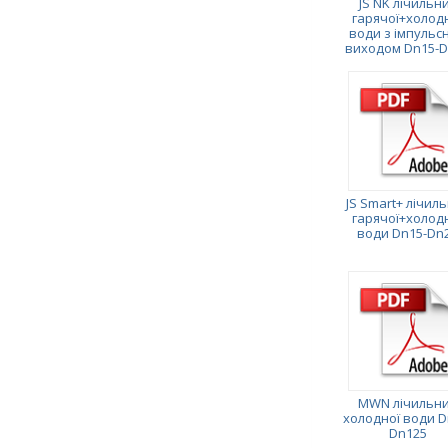
JS NK лічильн
гарячої+холод
води з імпульс
виходом Dn15-D
JS Smart+ лічил
гарячої+холод
води Dn15-Dn
MWN лічильн
холодної води D
Dn125