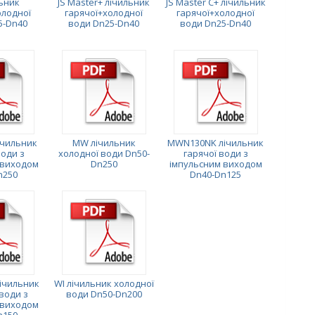
льник
JS Master+ лічильник
JS Master C+ лічильник
олодної
гарячої+холодної
гарячої+холодної
5-Dn40
води Dn25-Dn40
води Dn25-Dn40
чильник
MW лічильник
MWN130NK лічильник
води з
холодної води Dn50-
гарячої води з
 виходом
Dn250
імпульсним виходом
n250
Dn40-Dn125
ічильник
WI лічильник холодної
води з
води Dn50-Dn200
 виходом