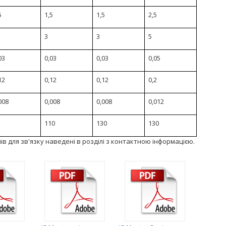
5
1,5
1,5
2,5
3
3
5
03
0,03
0,03
0,05
12
0,12
0,12
0,2
008
0,008
0,008
0,012
110
130
130
в для зв'язку наведені в розділі з контактною інформацією.