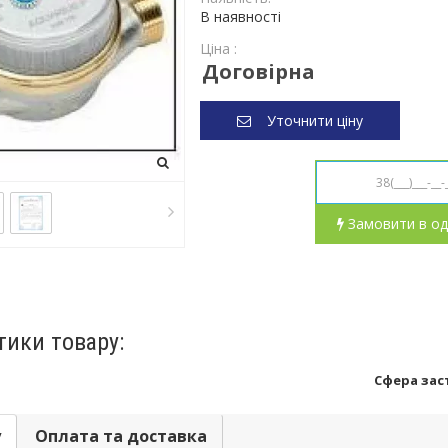
В наявності
Ціна :
Договірна
Уточнити ціну
Замовити в од
тики товару:
Сфера зас
у
Оплата та доставка