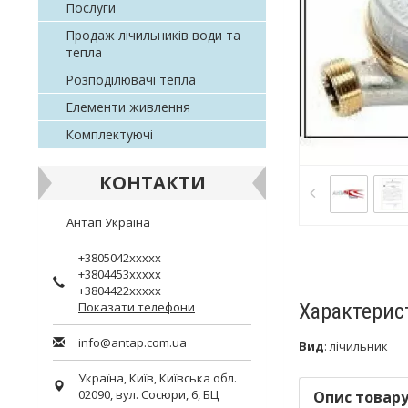
Послуги
Продаж лічильників води та
тепла
Розподілювачі тепла
Елементи живлення
Комплектуючі
КОНТАКТИ
Антап Україна
+3805042xxxxx
+3804453xxxxx
+3804422xxxxx
Показати телефони
Характерис
info@antap.com.ua
Вид
:
лічильник
Україна,
Київ
,
Київська обл.
02090, вул. Сосюри, 6, БЦ
Опис товар