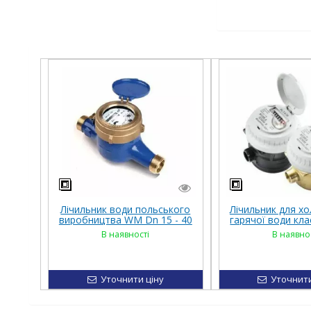
Лічильник води польського
Лічильник для х
виробництва WM Dn 15 - 40
гарячої води клас
латун
В наявності
В наявно
Уточнити ціну
Уточнити