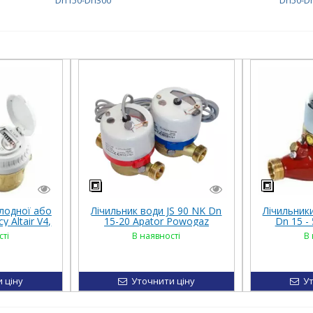
Dn150-Dn300
Dn50-D
олодної або
Лічильник води JS 90 NK Dn
Лічильник
у Altair V4,
15-20 Apator Powogaz
Dn 15 -
ь
(Польща)
сті
В наявності
В 
 ціну
Уточнити ціну
Ут