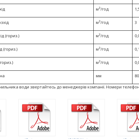
3
хід
м
/год
1,
3
зхід
м
/год
3
3
д (гориз.)
м
/год
0,
3
 (гориз.)
м
/год
0,
3
гориз.)
м
/год
0,
на
мм
80
лічильника води звертайтесь до менеджерів компанії. Номери телефоні