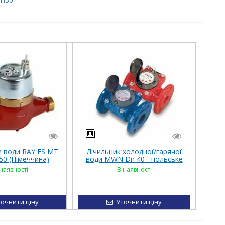
n150
и води RAY FS MT
Лічильник холодної/гарячої
 50 (Німеччина)
води MWN Dn 40 - польське
виробництво
наявності
В наявності
очнити ціну
Уточнити ціну