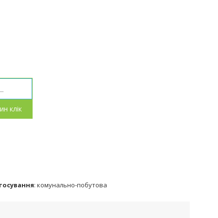
ин клік
тосування
:
комунально-побутова